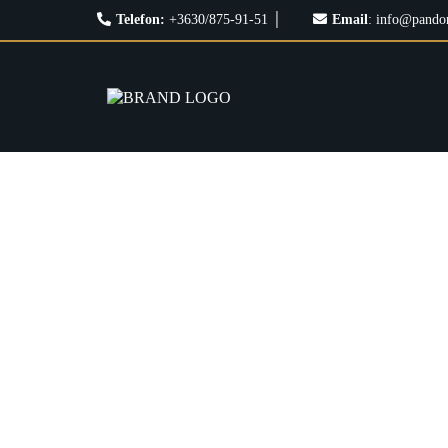
Telefon:
+3630/875-91-51
│
Email
:
info@pandor