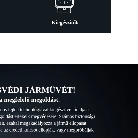
Kiegészítők
GVÉDI JÁRMŰVÉT!
a megfelelő megoldást.
s fejlett technológiával kiegészítve kínálja a
goldást értékeik megvédésére. Számos biztonsági
it, ezáltal megakadályozza a jármű ellopását
a az eredeti kulcsot ellopják, vagy megpróbálják