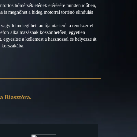
omfortos hőmérsékletének elérésére minden időben,
ama is megnőhet a hideg motorral történő elindulás
vagy felmelegítheti autója utasterét a rendszerrel
lefon-alkalmazásnak köszönhetően, egyetlen
at, egyesítse a kellemest a hasznossal és helyezze át
j korszakába.
a Riasztóra.