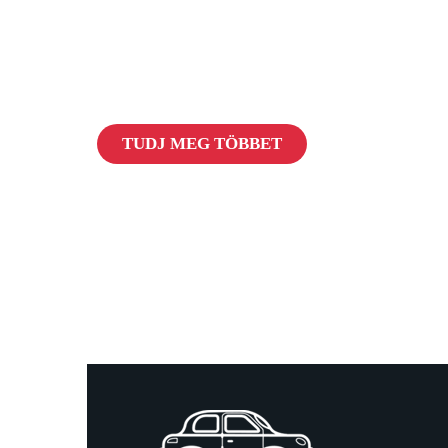
Pandora Védel
Forradalom az autók biztonságában
TUDJ MEG TÖBBET