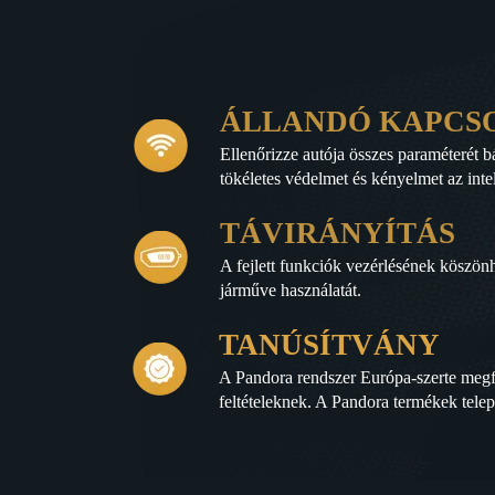
ÁLLANDÓ KAPCS
Ellenőrizze autója összes paraméterét 
tökéletes védelmet és kényelmet az inte
TÁVIRÁNYÍTÁS
A fejlett funkciók vezérlésének köszön
járműve használatát.
TANÚSÍTVÁNY
A Pandora rendszer Európa-szerte megfe
feltételeknek. A Pandora termékek telepí