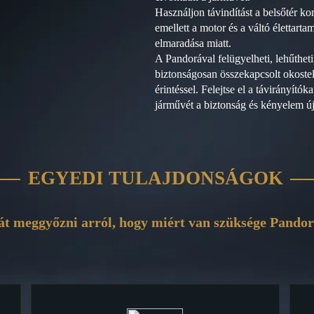
Használjon távindítást a belsőtér k
emellett a motor és a váltó élettart
elmaradása miatt.
A Pandorával felügyelheti, lehűtheti 
biztonságosan összekapcsolt okoste
érintéssel. Felejtse el a távirányítók
járművét a biztonság és kényelem ú
EGYEDI TULAJDONSÁGOK
t meggyőzni arról, hogy miért van szüksége Pandor