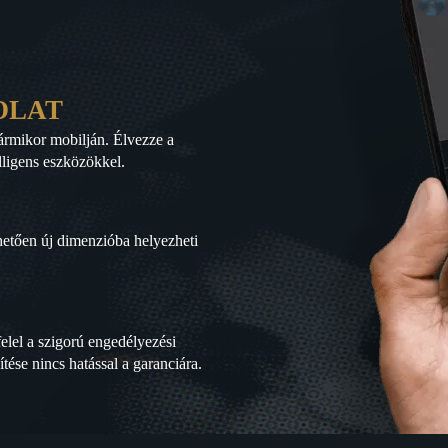
OLAT
bármikor mobilján. Élvezze a
lligens eszközökkel.
hetően új dimenzióba helyezheti
lel a szigorú engedélyezési
tése nincs hatással a garanciára.