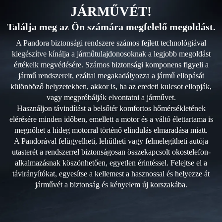
JÁRMŰVÉT!
Találja meg az Ön számára megfelelő megoldást.
A Pandora biztonsági rendszere számos fejlett technológiával
kiegészítve kínálja a járműtulajdonosoknak a legjobb megoldást
értékeik megvédésére. Számos biztonsági komponens figyeli a
jármű rendszereit, ezáltal megakadályozza a jármű ellopását
különböző helyzetekben, akkor is, ha az eredeti kulcsot ellopják,
vagy megpróbálják elvontatni a járművet.
Használjon távindítást a belsőtér komfortos hőmérsékletének
elérésére minden időben, emellett a motor és a váltó élettartama is
megnőhet a hideg motorral történő elindulás elmaradása miatt.
A Pandorával felügyelheti, lehűtheti vagy felmelegítheti autója
utasterét a rendszerrel biztonságosan összekapcsolt okostelefon-
alkalmazásnak köszönhetően, egyetlen érintéssel. Felejtse el a
távirányítókat, egyesítse a kellemest a hasznossal és helyezze át
járművét a biztonság és kényelem új korszakába.