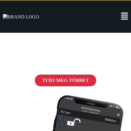
Pandora Védelem
Forradalom az autók biztonságában
TUDJ MEG TÖBBET