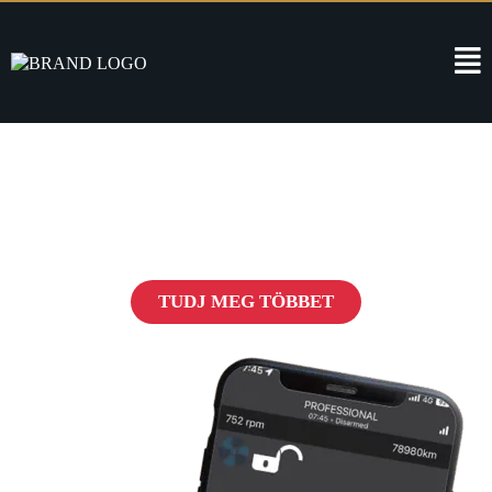
Pandora Védelem
Forradalom az autók biztonságában
TUDJ MEG TÖBBET