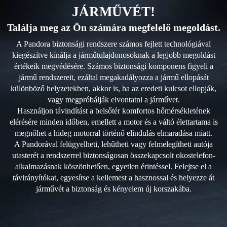
JÁRMŰVÉT!
Találja meg az Ön számára megfelelő megoldást.
A Pandora biztonsági rendszere számos fejlett technológiával
kiegészítve kínálja a járműtulajdonosoknak a legjobb megoldást
értékeik megvédésére. Számos biztonsági komponens figyeli a
jármű rendszereit, ezáltal megakadályozza a jármű ellopását
különböző helyzetekben, akkor is, ha az eredeti kulcsot ellopják,
vagy megpróbálják elvontatni a járművet.
Használjon távindítást a belsőtér komfortos hőmérsékletének
elérésére minden időben, emellett a motor és a váltó élettartama is
megnőhet a hideg motorral történő elindulás elmaradása miatt.
A Pandorával felügyelheti, lehűtheti vagy felmelegítheti autója
utasterét a rendszerrel biztonságosan összekapcsolt okostelefon-
alkalmazásnak köszönhetően, egyetlen érintéssel. Felejtse el a
távirányítókat, egyesítse a kellemest a hasznossal és helyezze át
járművét a biztonság és kényelem új korszakába.