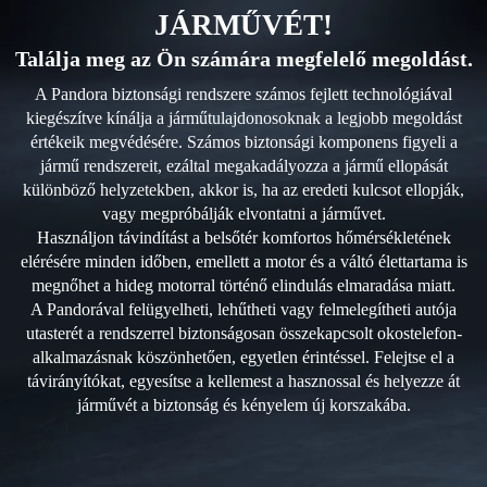
JÁRMŰVÉT!
Találja meg az Ön számára megfelelő megoldást.
A Pandora biztonsági rendszere számos fejlett technológiával
kiegészítve kínálja a járműtulajdonosoknak a legjobb megoldást
értékeik megvédésére. Számos biztonsági komponens figyeli a
jármű rendszereit, ezáltal megakadályozza a jármű ellopását
különböző helyzetekben, akkor is, ha az eredeti kulcsot ellopják,
vagy megpróbálják elvontatni a járművet.
Használjon távindítást a belsőtér komfortos hőmérsékletének
elérésére minden időben, emellett a motor és a váltó élettartama is
megnőhet a hideg motorral történő elindulás elmaradása miatt.
A Pandorával felügyelheti, lehűtheti vagy felmelegítheti autója
utasterét a rendszerrel biztonságosan összekapcsolt okostelefon-
alkalmazásnak köszönhetően, egyetlen érintéssel. Felejtse el a
távirányítókat, egyesítse a kellemest a hasznossal és helyezze át
járművét a biztonság és kényelem új korszakába.