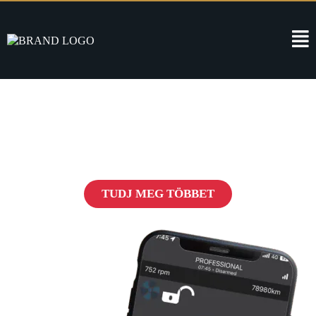
Pandora Védelem
Forradalom az autók biztonságában
TUDJ MEG TÖBBET