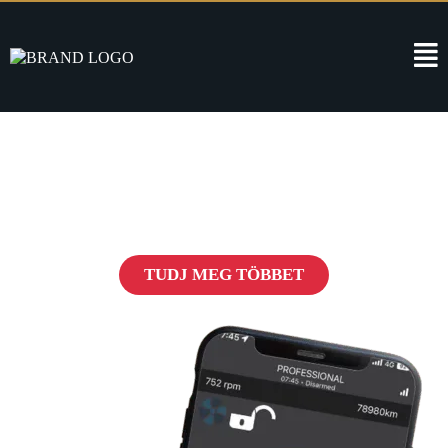
Pandora Védelem
Forradalom az autók biztonságában
TUDJ MEG TÖBBET