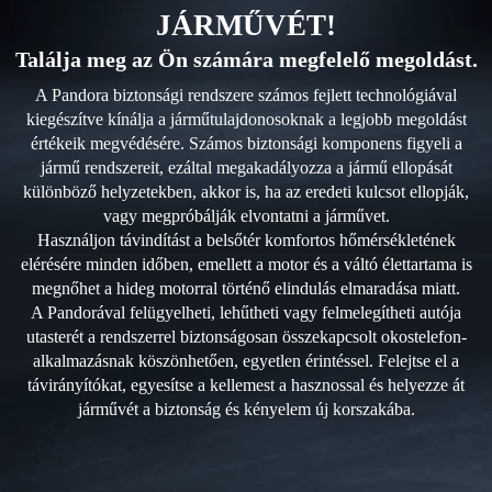
JÁRMŰVÉT!
Találja meg az Ön számára megfelelő megoldást.
A Pandora biztonsági rendszere számos fejlett technológiával
kiegészítve kínálja a járműtulajdonosoknak a legjobb megoldást
értékeik megvédésére. Számos biztonsági komponens figyeli a
jármű rendszereit, ezáltal megakadályozza a jármű ellopását
különböző helyzetekben, akkor is, ha az eredeti kulcsot ellopják,
vagy megpróbálják elvontatni a járművet.
Használjon távindítást a belsőtér komfortos hőmérsékletének
elérésére minden időben, emellett a motor és a váltó élettartama is
megnőhet a hideg motorral történő elindulás elmaradása miatt.
A Pandorával felügyelheti, lehűtheti vagy felmelegítheti autója
utasterét a rendszerrel biztonságosan összekapcsolt okostelefon-
alkalmazásnak köszönhetően, egyetlen érintéssel. Felejtse el a
távirányítókat, egyesítse a kellemest a hasznossal és helyezze át
járművét a biztonság és kényelem új korszakába.