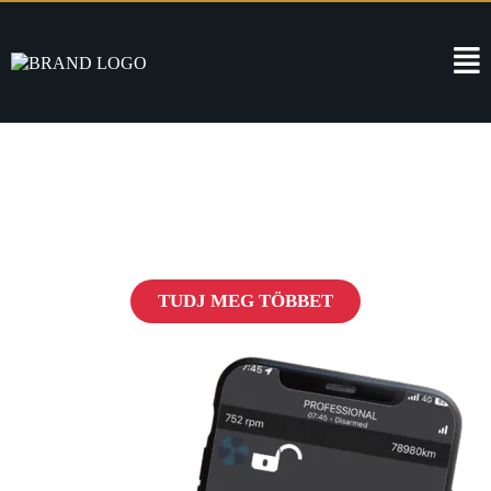
Pandora Védelem
Forradalom az autók biztonságában
TUDJ MEG TÖBBET