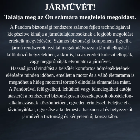
JÁRMŰVÉT!
Találja meg az Ön számára megfelelő megoldást.
A Pandora biztonsági rendszere számos fejlett technológiával
kiegészítve kínálja a járműtulajdonosoknak a legjobb megoldást
értékeik megvédésére. Számos biztonsági komponens figyeli a
jármű rendszereit, ezáltal megakadályozza a jármű ellopását
különböző helyzetekben, akkor is, ha az eredeti kulcsot ellopják,
vagy megpróbálják elvontatni a járművet.
Használjon távindítást a belsőtér komfortos hőmérsékletének
elérésére minden időben, emellett a motor és a váltó élettartama is
megnőhet a hideg motorral történő elindulás elmaradása miatt.
A Pandorával felügyelheti, lehűtheti vagy felmelegítheti autója
utasterét a rendszerrel biztonságosan összekapcsolt okostelefon-
alkalmazásnak köszönhetően, egyetlen érintéssel. Felejtse el a
távirányítókat, egyesítse a kellemest a hasznossal és helyezze át
járművét a biztonság és kényelem új korszakába.